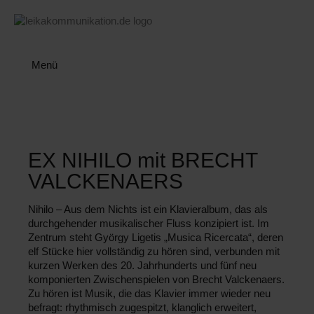
Navigation
Menü
überspringen
EX NIHILO mit BRECHT
VALCKENAERS
Nihilo – Aus dem Nichts
ist ein Klavieralbum, das als
durchgehender musikalischer Fluss konzipiert ist. Im
Zentrum steht
György Ligetis „Musica Ricercata“
, deren
elf Stücke hier vollständig zu hören sind, verbunden mit
kurzen Werken des 20. Jahrhunderts
und
fünf neu
komponierten Zwischenspielen von Brecht Valckenaers
.
Zu hören ist Musik, die das Klavier immer wieder neu
befragt: rhythmisch zugespitzt, klanglich erweitert,