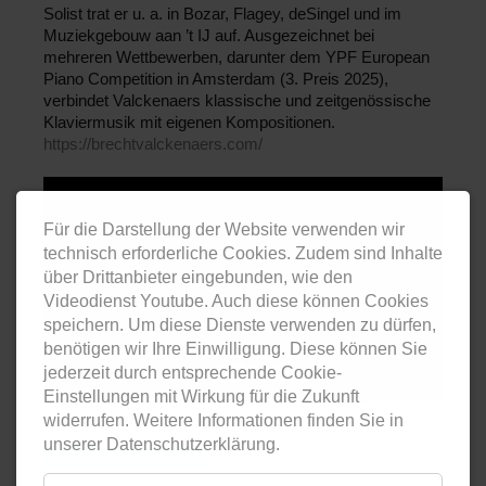
Solist trat er u. a. in Bozar, Flagey, deSingel und im
Muziekgebouw aan ’t IJ auf. Ausgezeichnet bei
mehreren Wettbewerben, darunter dem YPF European
Piano Competition in Amsterdam (3. Preis 2025),
verbindet Valckenaers klassische und zeitgenössische
Klaviermusik mit eigenen Kompositionen.
https://brechtvalckenaers.com/
Für die Darstellung der Website verwenden wir
technisch erforderliche Cookies. Zudem sind Inhalte
über Drittanbieter eingebunden, wie den
Videodienst Youtube. Auch diese können Cookies
speichern. Um diese Dienste verwenden zu dürfen,
benötigen wir Ihre Einwilligung. Diese können Sie
jederzeit durch entsprechende Cookie-
Einstellungen mit Wirkung für die Zukunft
widerrufen. Weitere Informationen finden Sie in
unserer Datenschutzerklärung.
PRESSEMATERIAL