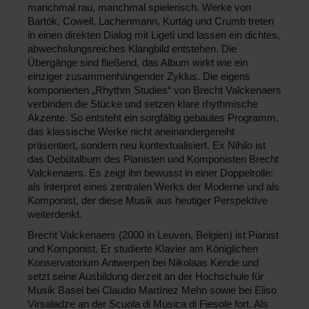
manchmal rau, manchmal spielerisch. Werke von
Bartók, Cowell, Lachenmann, Kurtág und Crumb
treten
in einen
direkten Dialog mit Ligeti
und lassen ein dichtes,
abwechslungsreiches Klangbild entstehen. Die
Übergänge sind fließend, das Album wirkt wie ein
einziger zusammenhängender Zyklus. Die
eigens
komponierten
„
Rhythm Studies“ von Brecht Valckenaers
verbinden die Stücke und setzen klare rhythmische
Akzente. So entsteht ein sorgfältig gebautes Programm,
das klassische Werke nicht aneinandergereiht
präsentiert, sondern neu kontextualisiert. Ex Nihilo ist
das
Debütalbum des Pianisten und Komponisten Brecht
Valckenaers
. Es zeigt ihn bewusst in einer Doppelrolle:
als Interpret eines zentralen Werks der Moderne und als
Komponist, der diese Musik aus heutiger Perspektive
weiterdenkt.
Brecht Valckenaers (2000 in Leuven, Belgien)
ist Pianist
und Komponist. Er studierte Klavier am Königlichen
Konservatorium Antwerpen bei Nikolaas Kende und
setzt seine Ausbildung derzeit an der Hochschule für
Musik Basel bei Claudio Martínez Mehn sowie bei Eliso
Virsaladze an der Scuola di Musica di Fiesole fort. Als